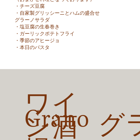
・チーズ豆腐
・自家製グリッシーニとハムの盛合せ
グラーノサラダ
・塩豆腐の生春巻き
・ガーリックポテトフライ
・季節のアヒージョ
・本日のパスタ
ワイ
​Grano
グ
ン酒